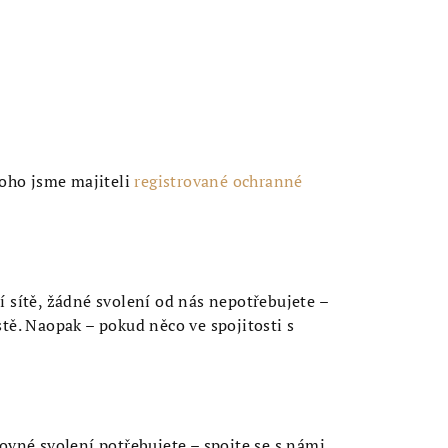
toho jsme majiteli
registrované ochranné
í sítě, žádné svolení od nás nepotřebujete –
tě. Naopak – pokud něco ve spojitosti s
ovné svolení potřebujete – spojte se s námi