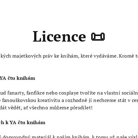
Licence 📜
orských majetkových práv ke knihám, které vydáváme. Kromě 
k YA čtu knihám
d fanarty, fanfikce nebo cosplaye tvoříte na vlastní sociáln
fanouškovskou kreativitu a rozhodně jí nechceme stát v ces
át vědět, ať všechno můžeme přesdílet!
ch k YA čtu knihám
ný doprovodný materiál k našim knihám, k tomu už naše výsl