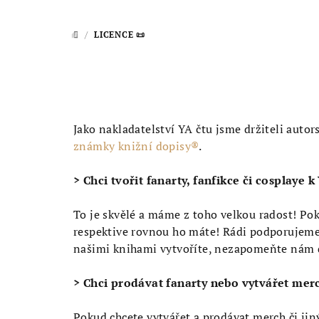
/
LICENCE 📜
DOMŮ
Jako nakladatelství YA čtu jsme držiteli aut
známky knižní dopisy®
.
> Chci tvořit fanarty, fanfikce či cosplaye 
To je skvělé a máme z toho velkou radost! Poku
respektive rovnou ho máte! Rádi podporujeme 
našimi knihami vytvoříte, nezapomeňte nám d
> Chci prodávat fanarty nebo vytvářet mer
Pokud chcete vytvářet a prodávat merch či ji