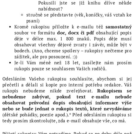
Pokusili jste se již knihu dříve někde
nabídnout?
stručně se představte (věk, koníčky, váš vztah ke
psaní)
Kromě rukopisu přiložte k e-mailu též
samostatný
soubor ve formátu
doc, docx či pdf
obsahující popis
děje v délce max. 1 800 znaků. Popis děje musí
obsahovat všechny dějové zvraty i závěr, může být v
bodech. (Ano, chceme spoilery – rukopisy nečteme pro
zážitek, ale pro posouzení. :))
Je-li Vám méně než 18 let, zasílejte nám prosím
rukopis pouze se souhlasem Vašich rodičů.
Odesláním Vašeho rukopisu souhlasíte, abychom si jej
přečetli a dělali si kopie pro interní potřebu redakce. Váš
rukopis nebudeme nikde zveřejňovat.
Rukopisem se
nebudeme zabývat, pokud text e-mailu nebude
obsahovat průvodní dopis obsahující informace výše
nebo se bude jednat o rukopis textů, které nevydáváme
(dětské pohádky, poezie apod.).* Před odesláním rukopisu si
tedy prosím zkontrolujte, zda e-mail obsahuje vše, co má.
Přijetí rukopisu Vám potvrdíme. Pokud se po dobu déle než