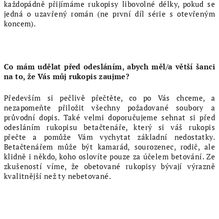
každopádně přijímáme rukopisy libovolné délky, pokud se
jedná o uzavřený román (ne první díl série s otevřeným
koncem).
Co mám udělat před odesláním, abych měl/a větší šanci
na to, že Vás můj rukopis zaujme?
Především si pečlivě přečtěte, co po Vás chceme, a
nezapomeňte přiložit všechny požadované soubory a
průvodní dopis. Také velmi doporučujeme sehnat si před
odesláním rukopisu betačtenáře, který si váš rukopis
přečte a pomůže Vám vychytat základní nedostatky.
Betačtenářem může být kamarád, sourozenec, rodič, ale
klidně i někdo, koho oslovíte pouze za účelem betování. Ze
zkušeností víme, že obetované rukopisy bývají výrazně
kvalitnější než ty nebetované.