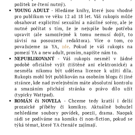
požitek ze čtení nutný).
YOUNG ADULT
- Hledáme knihy, které jsou vhodné
pro publikum ve věku 12 až 18 let. Váš rukopis může
obsahovat explicitní sexuální a násilné scény, ale je
nutné počítat s tím, že je nejspíše bude potřeba
upravit (ale samozřejmě k tomu nemusí dojít, to
závisí na posouzení redaktora). Více o tom, co
považujeme za YA,
zde
. Pokud je váš rukopis na
pomezí YA a new adult, prosím, napište nám to.
NEPUBLIKOVANÝ
- Váš rukopis nesměl v žádné
podobě oficiálně vyjít (tištěné ani elektronické) a
nesměla nikomu být udělena licence k užití díla.
Rukopis mohl být publikován na osobním blogu či jiné
stránce, kde nad zveřejněním máte absolutní kontrolu
a smazáním přichází stránka o právo dílo užít
(typicky Wattpad).
ROMÁN či NOVELA
- Chceme tedy kratší i delší
prozaické příběhy či komiksy. Aktuálně bohužel
nehledáme soubory povídek, poezii, drama. Naopak
rádi se podíváme na komiks či non-fiction, pokud se
týká témat, které YA čtenáře zajímají.