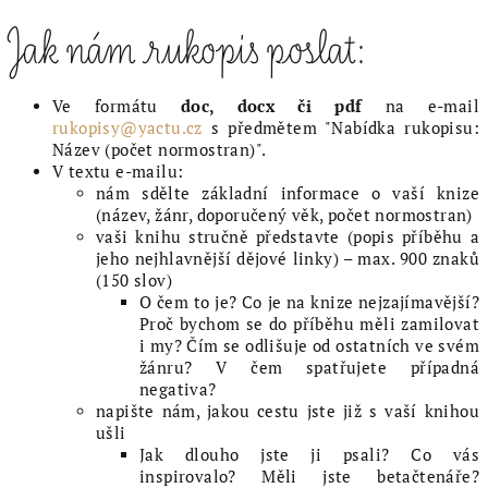
Jak nám rukopis poslat:
Ve formátu
doc, docx či pdf
na e-mail
rukopisy@yactu.cz
s předmětem "Nabídka rukopisu:
Název (počet normostran)".
V textu e-mailu:
nám sdělte základní informace o vaší knize
(název, žánr, doporučený věk, počet normostran)
vaši knihu stručně představte (popis příběhu a
jeho nejhlavnější dějové linky) – max. 900 znaků
(150 slov)
O čem to je? Co je na knize nejzajímavější?
Proč bychom se do příběhu měli zamilovat
i my? Čím se odlišuje od ostatních ve svém
žánru? V čem spatřujete případná
negativa?
napište nám, jakou cestu jste již s vaší knihou
ušli
Jak dlouho jste ji psali? Co vás
inspirovalo? Měli jste betačtenáře?