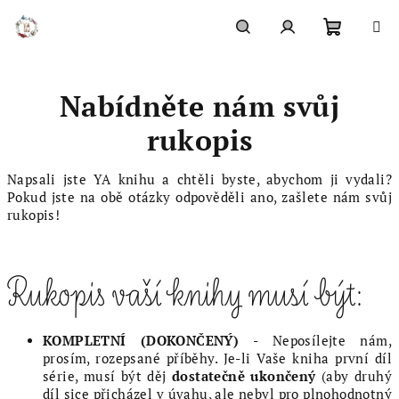
Přejít
na
obsah
Nákupn
Hledat
Přihlášení
Nabídněte nám svůj
košík
rukopis
Napsali jste YA knihu a chtěli byste, abychom ji vydali?
Pokud jste na obě otázky odpověděli ano, zašlete nám svůj
rukopis!
Rukopis vaší knihy musí být:
KOMPLETNÍ (DOKONČENÝ)
- Neposílejte nám,
prosím, rozepsané příběhy. Je-li Vaše kniha první díl
série, musí být děj
dostatečně ukončený
(aby druhý
díl sice přicházel v úvahu, ale nebyl pro plnohodnotný