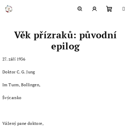
Přejít
na
obsah
Nákupn
Hledat
Přihlášení
Věk přízraků: původní
košík
epilog
27. září 1936
Doktor C. G. Jung
Im Turm, Bollingen,
Švýcarsko
Vážený pane doktore,