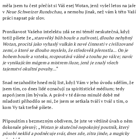
měla jsem tu čest přečíst si Váš esej Wotan, jenž vyšel letos na jaře
v
Neue Schweizer Rundschau,
a nemohu jinak, než vám k této Vaší
práci napsat pár slov.
Pronikavost Vašeho intelektu zdá se mi téměř neskutečná, když
totiž píšete že „
starověký bůh bouře a zuřivosti, dlouho nehybný
Wotan, procitá jako vyhaslý vulkán k nové činnosti v civilizované
zemi, o které se dlouho myslelo, že středověk přerostla…
On je
bohem bouře a vzteku, rozpoutává vášně a touhu po válce; navíc
je vynikajícím mágem a mistrem iluze, jenž je znalý všech
tajemství okultní povahy…
“
Snad nezahodíte hned můj list, když Vám v jeho úvodu sdělím, že
jsem tím, co dnes lidé označují za spiritistické médium; tedy
aspoň jsem jím bývala. A právě v té dávno minulé době mé
mladosti přihodilo se mi, že jsem se setkala tváří v tvář s tím, o
kom Vy tak trefně píšete.
Připouštím s bezmezným obdivem, že jste ve většině úvah o něm
dokonale přesný; „
Wotan je skutečně nepokojný poutník, který
působí neklid a podněcuje svár, dnes zde, zítra jinde, a magicky