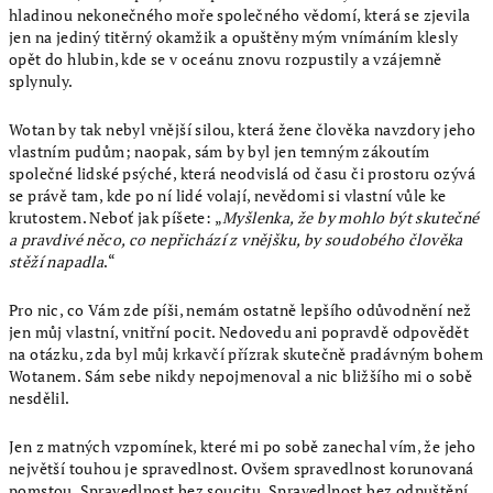
hladinou nekonečného moře společného vědomí, která se zjevila
jen na jediný titěrný okamžik a opuštěny mým vnímáním klesly
opět do hlubin, kde se v oceánu znovu rozpustily a vzájemně
splynuly.
Wotan by tak nebyl vnější silou, která žene člověka navzdory jeho
vlastním pudům; naopak, sám by byl jen temným zákoutím
společné lidské psýché, která neodvislá od času či prostoru ozývá
se právě tam, kde po ní lidé volají, nevědomi si vlastní vůle ke
krutostem. Neboť jak píšete: „
Myšlenka, že by mohlo být skutečné
a pravdivé něco, co nepřichází z vnějšku, by soudobého člověka
stěží napadla
.“
Pro nic, co Vám zde píši, nemám ostatně lepšího odůvodnění než
jen můj vlastní, vnitřní pocit. Nedovedu ani popravdě odpovědět
na otázku, zda byl můj krkavčí přízrak skutečně pradávným bohem
Wotanem. Sám sebe nikdy nepojmenoval a nic bližšího mi o sobě
nesdělil.
Jen z matných vzpomínek, které mi po sobě zanechal vím, že jeho
největší touhou je spravedlnost. Ovšem spravedlnost korunovaná
pomstou. Spravedlnost bez soucitu. Spravedlnost bez odpuštění.