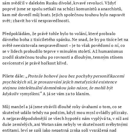
sám svědčil v dalekém Rusku divoké, krvavé revoluci. Vždyť
poprvé jsme se spolu setkali na schůzi komunistů a anarchistů,
kam mě dovedl můj bratr. Jejich společnou touhou bylo napravit
svět; zbavit ho vší nespravedlnosti.
Předpokládám, že právě tohle bylo to volání, které probralo
dávného boha z tisíciletého spánku. Ne snad, že by po tisíce let na
světě neexistovala nespravedlnost – je to však povědomí o ní, co
se v lidech probudilo teprve v minulém století. Až humanismus
zrodil skutečnou touhu po rovnosti a dlouhým, temným stínem
osvícenství je právě hořkost křivd.
Píšete dále: „
Protože
bohové jsou bez pochyby personifikacemi
psychických sil, je prosazování jejich metafyzické existence
stejnou intelektuální domněnkou jako názor, že mohli být
kdykoliv vymyšleni
.“ A já se vám za to klaním.
Můj manžel a já jsme strávili dlouhé roky úvahami o tom, co se
skutečně událo tehdy na podzim, když mou mysl ovládly přízraky.
A nejpravděpodobnější ze všech hypotéz nám vyplývá ta, v níž ani
duše zemřelých, ani Wotan sám nebyly ve skutečnosti svébytnými
entitami. Jeví se spíš jako nepatrná zrnka soli vysrážená nad