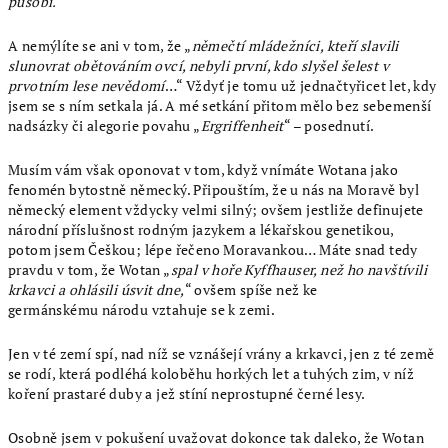
působí.“
A nemýlíte se ani v tom, že „
němečtí mládežníci, kteří slavili
slunovrat obětováním ovcí, nebyli první, kdo slyšel šelest v
prvotním lese nevědomí
…“ Vždyť je tomu už jednačtyřicet let, kdy
jsem se s ním setkala já. A mé setkání přitom mělo bez sebemenší
nadsázky či alegorie povahu „
Ergriffenheit
“ – posednutí.
Musím vám však oponovat v tom, když vnímáte Wotana jako
fenomén bytostně německý. Připouštím, že u nás na Moravě byl
německý element vždycky velmi silný; ovšem jestliže definujete
národní příslušnost rodným jazykem a lékařskou genetikou,
potom jsem Češkou; lépe řečeno Moravankou… Máte snad tedy
pravdu v tom, že Wotan „
spal v hoře Kyffhauser, než ho navštívili
krkavci a ohlásili úsvit dne,
“ ovšem spíše než ke
germánskému národu vztahuje se k zemi.
Jen v té zemí spí, nad níž se vznášejí vrány a krkavci, jen z té země
se rodí, která podléhá koloběhu horkých let a tuhých zim, v níž
koření prastaré duby a jež stíní neprostupné černé lesy.
Osobně jsem v pokušení uvažovat dokonce tak daleko, že Wotan